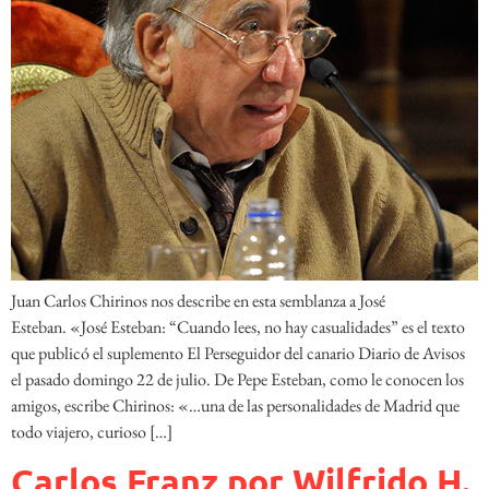
Juan Carlos Chirinos nos describe en esta semblanza a José
Esteban. «José Esteban: “Cuando lees, no hay casualidades” es el texto
que publicó el suplemento El Perseguidor del canario Diario de Avisos
el pasado domingo 22 de julio. De Pepe Esteban, como le conocen los
amigos, escribe Chirinos: «…una de las personalidades de Madrid que
todo viajero, curioso […]
Carlos Franz por Wilfrido H.