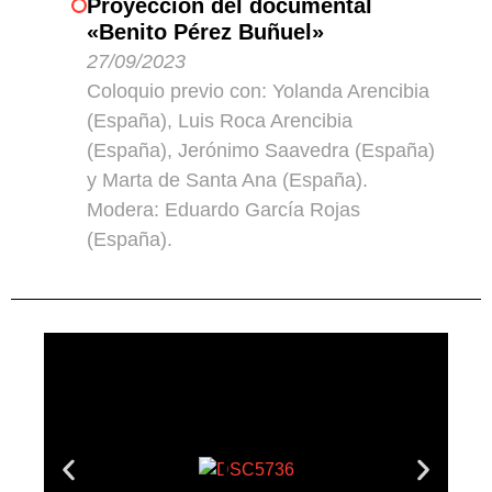
Proyección del documental
«Benito Pérez Buñuel»
27/09/2023
Coloquio previo con: Yolanda Arencibia
(España), Luis Roca Arencibia
(España), Jerónimo Saavedra (España)
y Marta de Santa Ana (España).
Modera: Eduardo García Rojas
(España).