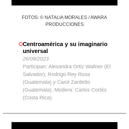
FOTOS: © NATALIA MORALES / AWARA
PRODUCCIONES
Centroamérica y su imaginario
universal
26/09/2023
Participan: Alexandra Ortiz Wallner (El
Salvador), Rodrigo Rey Rosa
(Guatemala) y Carol Zardetto
(Guatemala). Modera: Carlos Cortés
(Costa Rica).