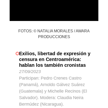
FOTOS: © NATALIA MORALES / AWARA
PRODUCCIONES
Exilios, libertad de expresión y
censura en Centroamérica:
hablan los también cronistas
27/09/2023
Participan: Pedro Crenes Castro
(Panamá), Arnoldo Gálvez Suárez
(Guatemala) y Michelle Recinos (El
Salvador). Modera: Claudia Neira
Bermúdez (Nicaragua).