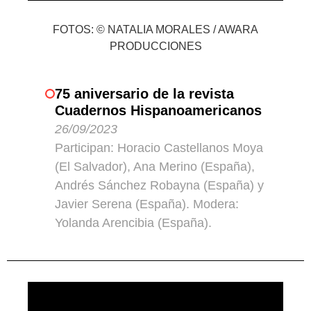
FOTOS: © NATALIA MORALES / AWARA
PRODUCCIONES
75 aniversario de la revista
Cuadernos Hispanoamericanos
26/09/2023
Participan: Horacio Castellanos Moya
(El Salvador), Ana Merino (España),
Andrés Sánchez Robayna (España) y
Javier Serena (España). Modera:
Yolanda Arencibia (España).