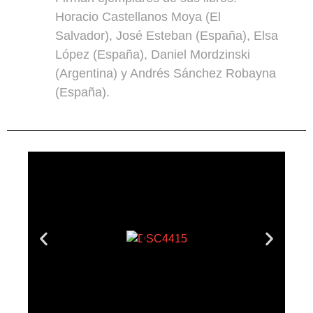
Horacio Castellanos Moya (El
Salvador), José Esteban (España), Elsa
López (España), Daniel Mordzinski
(Argentina) y Andrés Sánchez Robayna
(España).