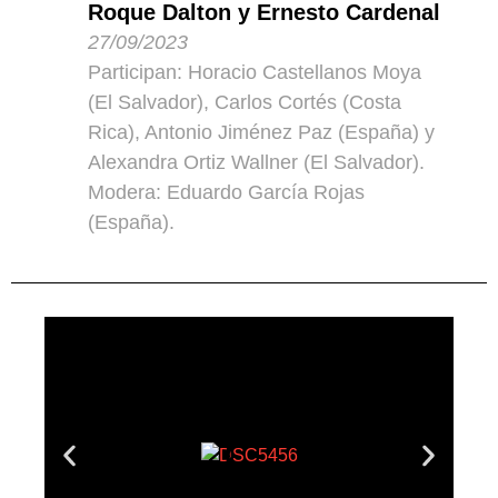
Roque Dalton y Ernesto Cardenal
27/09/2023
Participan: Horacio Castellanos Moya
(El Salvador), Carlos Cortés (Costa
Rica), Antonio Jiménez Paz (España) y
Alexandra Ortiz Wallner (El Salvador).
Modera: Eduardo García Rojas
(España).