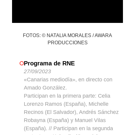
FOTOS: © NATALIA MORALES / AWARA
PRODUCCIONES
Programa de RNE
27/09/2023
«Canarias mediodía», en directo con
Amado González.
Participan en la primera parte: Celia
Lorenzo Ramos (España), Michelle
Recinos (El Salvador), Andrés Sánchez
Robayna (España) y Manuel Vilas
(España). // Participan en la segunda