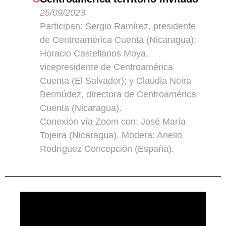
25/09/2023
Participan: Sergio Ramírez, presidente
de Centroamérica Cuenta (Nicaragua);
Horacio Castellanos Moya,
vicepresidente de Centroamérica
Cuenta (El Salvador); y Claudia Neira
Bermúdez, directora de Centroamérica
Cuenta (Nicaragua).
Conexión vía Zoom con: José María
Tojeira (Nicaragua). Modera: Anelio
Rodríguez Concepción (España).