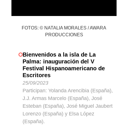
FOTOS: © NATALIA MORALES / AWARA
PRODUCCIONES
Bienvenidos a la isla de La
Palma: inauguración del V
Festival Hispanoamericano de
Escritores
25/09/2023
Participan: Yolanda Arencibia (España),
J.J. Armas Marcelo (España), José
Esteban (España), José Miguel Jaubert
Lorenzo (España) y Elsa López
(España).