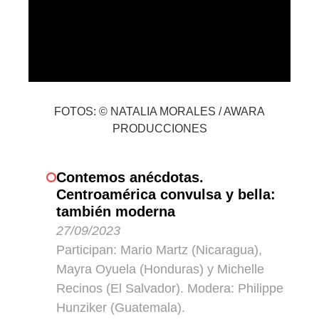
FOTOS: © NATALIA MORALES / AWARA
PRODUCCIONES
Contemos anécdotas.
Centroamérica convulsa y bella:
también moderna
27/09/2023
Participan: Mario Martz (Nicaragua),
Mayra Oyuela (Honduras) y Michelle
Recinos (El Salvador). Modera: Philippe
Hunziker (Guatemala).