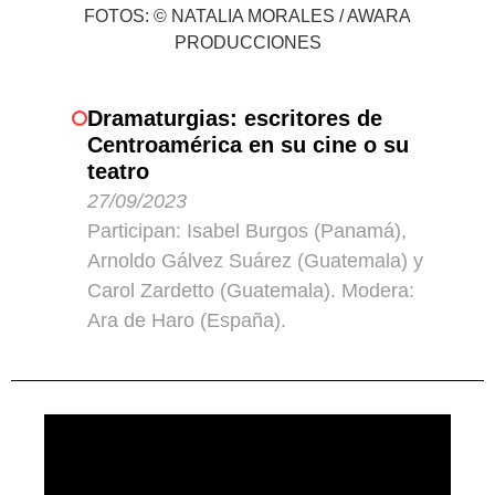
FOTOS: © NATALIA MORALES / AWARA
PRODUCCIONES
Dramaturgias: escritores de
Centroamérica en su cine o su
teatro
27/09/2023
Participan: Isabel Burgos (Panamá),
Arnoldo Gálvez Suárez (Guatemala) y
Carol Zardetto (Guatemala). Modera:
Ara de Haro (España).