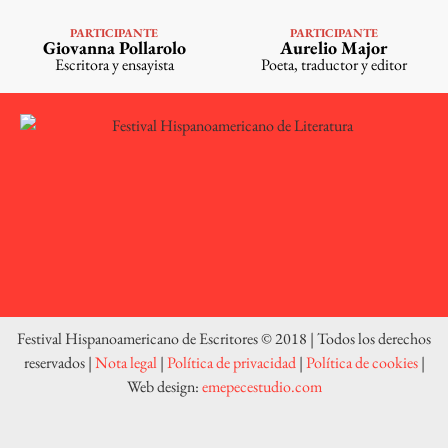
PARTICIPANTE
PARTICIPANTE
VER PERFIL
VER PERFIL
Giovanna Pollarolo
Aurelio Major
Escritora y ensayista
Poeta, traductor y editor
Festival Hispanoamericano de Escritores © 2018 | Todos los derechos
reservados |
Nota legal
|
Política de privacidad
|
Política de cookies
|
Web design:
emepecestudio.com