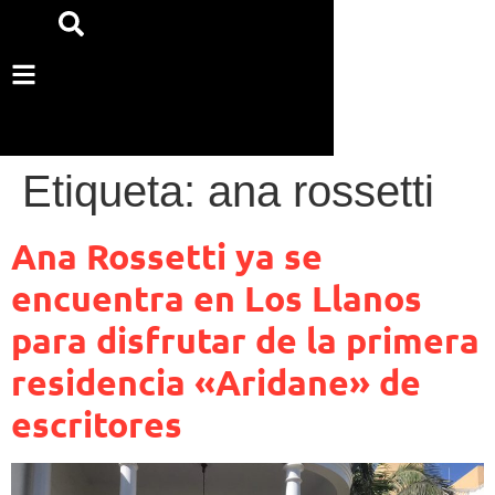
Etiqueta:
ana rossetti
Ana Rossetti ya se
encuentra en Los Llanos
para disfrutar de la primera
residencia «Aridane» de
escritores