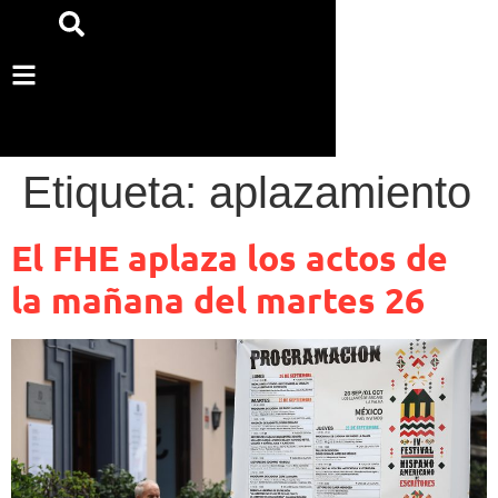
Etiqueta:
aplazamiento
El FHE aplaza los actos de
la mañana del martes 26