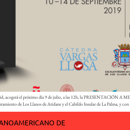
 acogerá el próximo día 9 de julio, a las 12h, la PRESENTACIÓN A M
ntamiento de Los Llanos de Aridane y el Cabildo Insular de La Palma, y con
SPANOAMERICANO DE