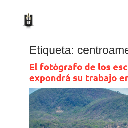
Etiqueta:
centroame
El fotógrafo de los es
expondrá su trabajo en