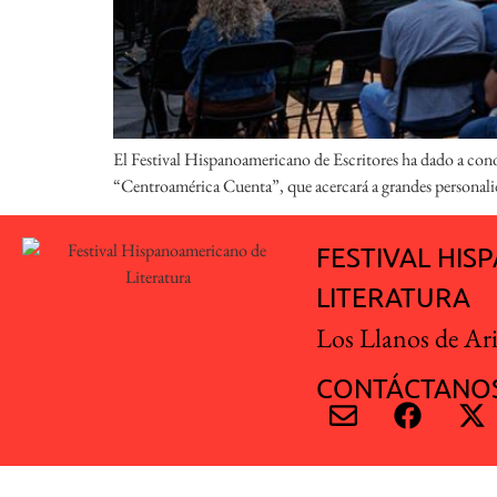
El Festival Hispanoamericano de Escritores ha dado a conoce
“Centroamérica Cuenta”, que acercará a grandes personalida
FESTIVAL HI
LITERATURA
Los Llanos de Ar
CONTÁCTANOS
Festival Hispanoamericano de Escritores © 2018