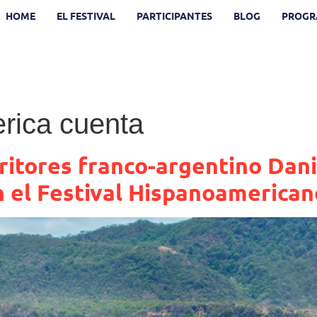
HOME
EL FESTIVAL
PARTICIPANTES
BLOG
PROGR
rica cuenta
critores franco-argentino Dan
 el Festival Hispanoamerican