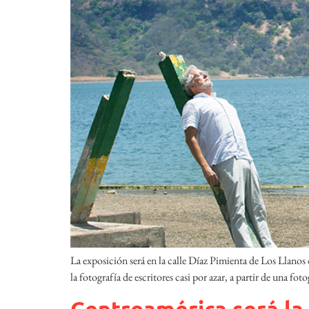
La exposición será en la calle Díaz Pimienta de Los Llanos 
la fotografía de escritores casi por azar, a partir de una fo
Centroamérica será la 