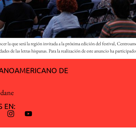
r la que será la región invitada a la próxima edición del festival, Centroamér
des de las letras hispanas. Para la realización de este anuncio ha participa
SPANOAMERICANO DE
idane
 EN:
 | Todos los derechos reservados |
Nota legal
|
Política de privacidad
|
Polít