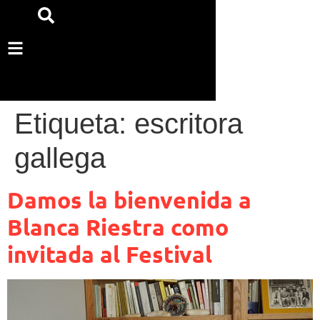
Etiqueta:
escritora
gallega
Damos la bienvenida a
Blanca Riestra como
invitada al Festival