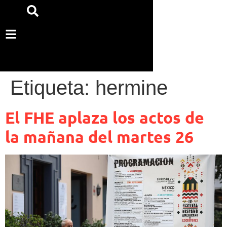
Etiqueta:
hermine
El FHE aplaza los actos de
la mañana del martes 26