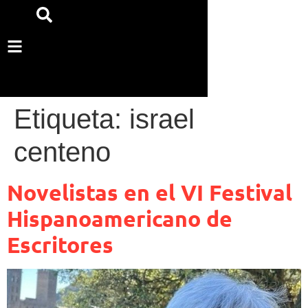
Etiqueta:
israel
centeno
Novelistas en el VI Festival
Hispanoamericano de
Escritores