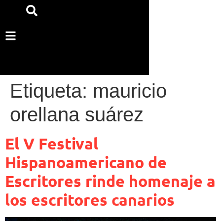
Etiqueta:
mauricio
orellana suárez
El V Festival
Hispanoamericano de
Escritores rinde homenaje a
los escritores canarios