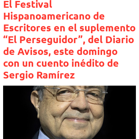
El Festival
Hispanoamericano de
Escritores en el suplemento
“El Perseguidor”, del Diario
de Avisos, este domingo
con un cuento inédito de
Sergio Ramírez