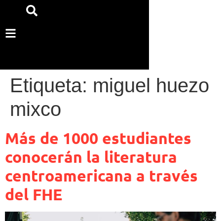
Etiqueta:
miguel huezo
mixco
Más de 1000 estudiantes
conocerán la literatura
centroamericana a través
del FHE