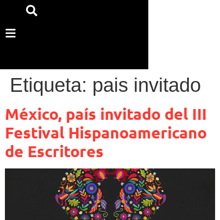
Etiqueta:
pais invitado
México, país invitado del III
Festival Hispanoamericano
de Escritores