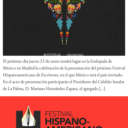
El próximo día jueves 23 de enero tendrá lugar en la Embajada de
México en Madrid la celebración de la presentación del próximo Festival
Hispanoamericano de Escritores, en el que México será el país invitado.
En el acto de presentación participarán el Presidente del Cabildo Insular
de La Palma, D. Mariano Hernández Zapata, el agregado […]