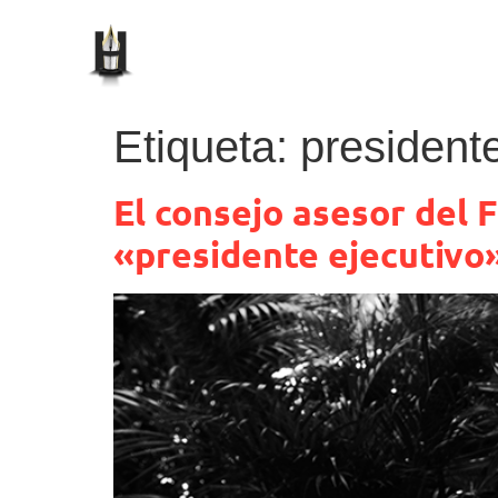
Etiqueta:
presidente
El consejo asesor del 
«presidente ejecutivo