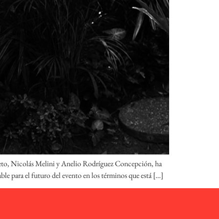
ueto, Nicolás Melini y Anelio Rodríguez Concepción, ha
ble para el futuro del evento en los términos que está […]