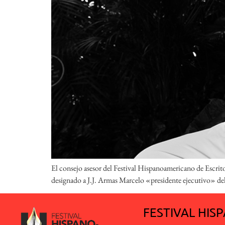
El consejo asesor del Festival Hispanoamericano de Escri
designado a J.J. Armas Marcelo «presidente ejecutivo» del f
FESTIVAL HI