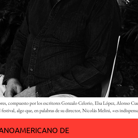
tores, compuesto por los escritores Gonzalo Celorio, Elsa López, Alonso C
estival, algo que, en palabras de su director, Nicolás Melini, «es indispensa
SPANOAMERICANO DE