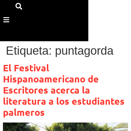
Etiqueta:
puntagorda
El Festival
Hispanoamericano de
Escritores acerca la
literatura a los estudiantes
palmeros