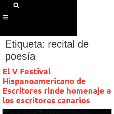
Etiqueta:
recital de
poesía
El V Festival
Hispanoamericano de
Escritores rinde homenaje a
los escritores canarios