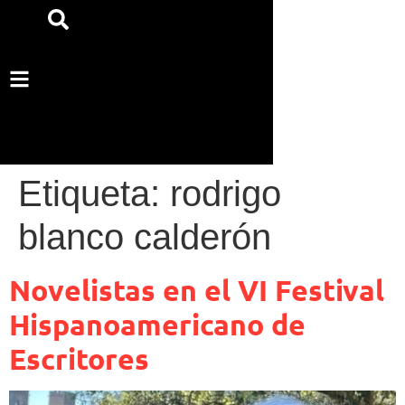
Etiqueta:
rodrigo
blanco calderón
Novelistas en el VI Festival
Hispanoamericano de
Escritores