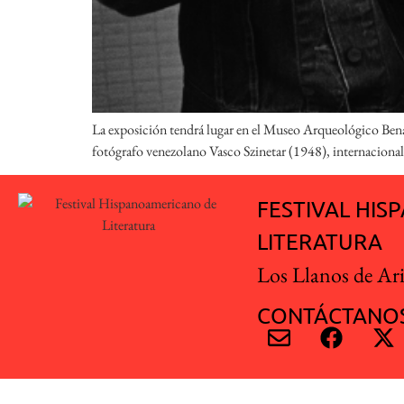
La exposición tendrá lugar en el Museo Arqueológico Bena
fotógrafo venezolano Vasco Szinetar (1948), internacionalme
FESTIVAL HI
LITERATURA
Los Llanos de Ar
CONTÁCTANOS
Festival Hispanoamericano de Escritores © 2018