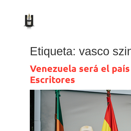
Etiqueta:
vasco szi
Venezuela será el país
Escritores