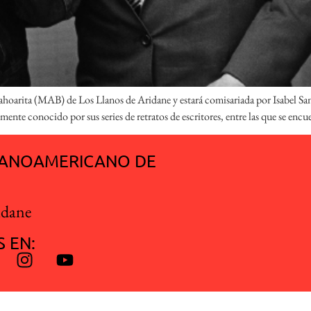
hoarita (MAB) de Los Llanos de Aridane y estará comisariada por Isabel San
nte conocido por sus series de retratos de escritores, entre las que se encue
SPANOAMERICANO DE
idane
 EN:
 | Todos los derechos reservados |
Nota legal
|
Política de privacidad
|
Polít