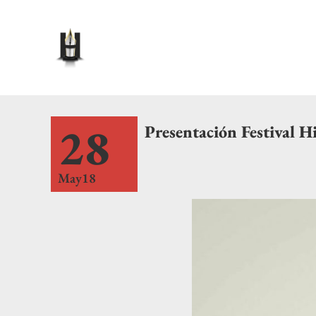
28
Presentación Festival H
May18