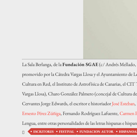
La Sala Berlanga, de la
Fundación SGAE
(c/ Andrés Mellado, 5
promovido por la Cátedra Vargas Llosa y el Ayuntamiento de Los
Cultura en Red, el Instituto de Astrofísica de Canarias, el C
Vargas Llosa), Charo González Palmero (concejal de Cultura de 
Cervantes Jorge Edwards, el escritor e historiador
José Esteban
,
Ernesto Pérez Zúñiga
, Fernando Rodríguez Lafuente,
Carmen P
Lengua, entre otras personalidades de las letras hispanas e hisp
ESCRITORES
FESTIVAL
FUNDACION AUTOR
HISPANOA