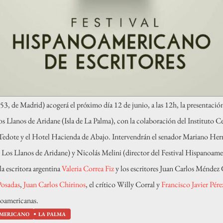
3, de Madrid) acogerá el próximo día 12 de junio, a las 12h, la presentació
 Llanos de Aridane (Isla de La Palma), con la colaboración del Instituto C
IT Tedote y el Hotel Hacienda de Abajo. Intervendrán el senador Mariano He
Los Llanos de Aridane) y Nicolás Melini (director del Festival Hispanoameri
 la escritora argentina
Valeria Correa Fiz
y los escritores Juan Carlos Méndez
osadas
,
Juan Carlos Chirinos
, el crítico Willy Corral y
Francisco Javier Pére
anoamericanas.
MERICANO
LA PALMA