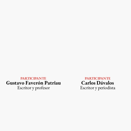
PARTICIPANTE
PARTICIPANTE
VER
VER
Gustavo Faverón Patriau
Carlos Dávalos
PERFIL
PERFIL
Escritor y profesor
Escritor y periodista